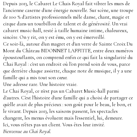
Depuis 2013, le Cabaret Le Chais Royal fait vibrer les murs de
l'ancienne caserne d'une énergie nouvelle. Sur scène, une troupe
de 100 % d'artistes professionnels mêle danse, chant, magie et
cirque dans un tourbillon de talent et de générosité. Un vrai
cabaret music-hall, resté à taille humaine intime, chaleureux,
sincère. On y rit, on y est ému, on y est émerveillé.
Ce soir-là, autour d'un magret et d'un verre de Sainte Croix Du
Mont du Château BIDONNET LAFFITTE, entre deux numéros
époustouflants, on comprend enfin ce qui fait la singularité du
Chai Royal : c'est un endroit où l'on prend soin de vous, parce
que derrière chaque assiette, chaque note de musique, il y a une
famille qui a mis tout son cœur.
Une adresse rare. Une histoire vraie.
Le Chai Royal, ce n'est pas un Cabaret Music-hall parmi
d'autres. C'est l'histoire d'une famille qui a choisi de partager ce
qu'elle avait de plus précieux : son goût pour le beau, le bon, et
le vivant. Depuis 2013, les saisons passent, les spectacles
changent, les menus évoluent mais l'essentiel, lui, demeure.
Ici, vous n'êtes pas un client. Vous êtes leur invité.
Bienvenue au Chai Royal.