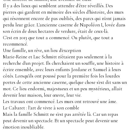
Il y a des lieux qui semblent attendre d'être réveillés. Des
pierres qui gardent en mémoire des siècles d'histoire, des murs
qui résonnent encore de pas oubliés, des parcs qui n'ont jamais
perdu leur grâce. L'ancienne caserne de Napoléon I, lovée dans
son écrin de deux hectares de verdure, était de ceux-là.
C'est en 2013 que tout a commencé. Ou plutôt, que tout a
recommencé.
Une famille, un rêve, un lieu d'exception
Marie-Reine et Luc Schmitt n'étaient pas seulement à la
recherche d'un projet. Ils cherchaient un souffle, une histoire à
écrire ensemble, avec leurs enfants Jordane et Samuel à leurs
côtés. Lorsqu'ils ont poussé pour la première fois les lourdes
portes de cette ancienne caserne, quelque chose s'est dit sans un
mot. Ce lieu endormi, majestueux et un peu mystérieux, allait
devenir leur maison, leur œuvre, leur vie.
Les travaux ont commencé. Les murs ont retrouvé une âme.
Le Cabaret : l'art de vivre à son comble
Mais la famille Schmitt ne s'est pas arrêtée là. Car un repas
peut devenir un spectacle. Et un spectacle peut devenir une
émotion inoubliable.